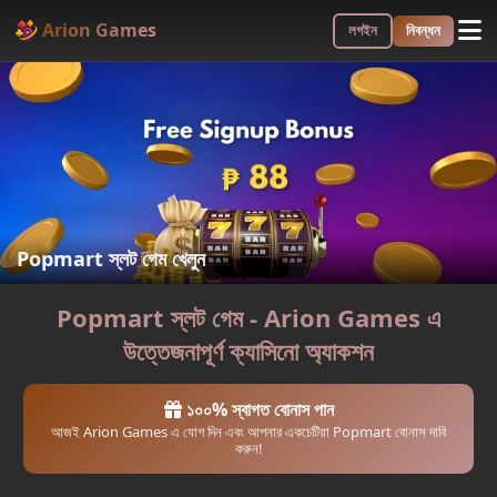
Arion Games
লগইন
নিবন্ধন
Popmart স্লট গেম খেলুন
Popmart স্লট গেম - Arion Games এ
উত্তেজনাপূর্ণ ক্যাসিনো অ্যাকশন
১০০% স্বাগত বোনাস পান
আজই Arion Games এ যোগ দিন এবং আপনার একচেটিয়া Popmart বোনাস দাবি
করুন!