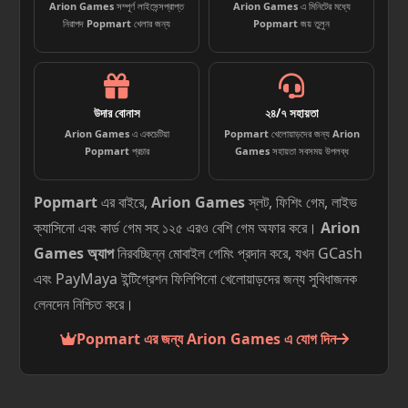
Arion Games
সম্পূর্ণ লাইসেন্সপ্রাপ্ত
Arion Games
এ মিনিটের মধ্যে
নিরাপদ
Popmart
খেলার জন্য
Popmart
জয় তুলুন
উদার বোনাস
২৪/৭ সহায়তা
Arion Games
এ একচেটিয়া
Popmart
খেলোয়াড়দের জন্য
Arion
Popmart
প্রচার
Games
সহায়তা সবসময় উপলব্ধ
Popmart
এর বাইরে,
Arion Games
স্লট, ফিশিং গেম, লাইভ
ক্যাসিনো এবং কার্ড গেম সহ ১২৫ এরও বেশি গেম অফার করে।
Arion
Games অ্যাপ
নিরবচ্ছিন্ন মোবাইল গেমিং প্রদান করে, যখন GCash
এবং PayMaya ইন্টিগ্রেশন ফিলিপিনো খেলোয়াড়দের জন্য সুবিধাজনক
লেনদেন নিশ্চিত করে।
Popmart এর জন্য Arion Games এ যোগ দিন