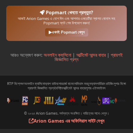
Popmart খেলতে প্রস্তুত?
আজই Arion Games এ যোগ দিন এবং আপনার একচেটিয়া স্বাগত বোনাস সহ
Popmart স্লট গেম উপভোগ করুন!
এখনই Popmart খেলুন
আরও অন্বেষণ করুন:
অনলাইন ক্যাসিনো
|
আল্টিমেট আন্দর বাহার
|
প্রায়শই
জিজ্ঞাসিত প্রশ্ন
RTP বিশ্লেষণ
অনলাইন ক্যাসিনো
অ্যাপ ডাউনলোড
চার্জ বাফেলো
মিডাস ফরচুন
অ্যাসগার্ডিয়ান রাইজিং
সুপার বিঙ্গো
প্রায়শই জিজ্ঞাসিত প্রশ্ন
বৈশিষ্ট্য
আল্টিমেট আন্দর বাহার
সুপার এইস
মাইনস
© ২০২৫ Arion Games. সর্বস্বত্ব সংরক্ষিত। দায়িত্বের সাথে খেলুন।
Arion Games এর অফিসিয়াল সাইট দেখুন