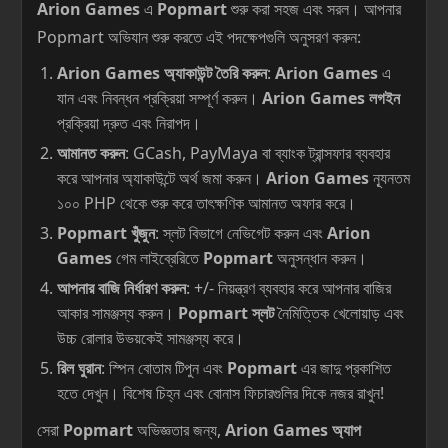
Arion Games
এ
Popmart
শুরু করা সহজ এবং সরল। আপনার
Popmart অভিযান শুরু করতে এই পদক্ষেপগুলি অনুসরণ করুন:
Arion Games অ্যাকাউন্ট তৈরি করুন
:
Arion Games
এ
যান এবং নিবন্ধন প্রক্রিয়া সম্পূর্ণ করুন।
Arion Games লগইন
প্রক্রিয়া দ্রুত এবং নিরাপদ।
আমানত করুন
: GCash, PayMaya বা ব্যাংক ট্রান্সফার ব্যবহার
করে আপনার অ্যাকাউন্টে অর্থ জমা করুন।
Arion Games
ন্যূনতম
১০০ PHP থেকে শুরু করে তাৎক্ষণিক আমানত অফার করে।
Popmart খুঁজুন
: স্লট বিভাগে নেভিগেট করুন এবং
Arion
Games
গেম লাইব্রেরিতে
Popmart
অনুসন্ধান করুন।
আপনার বাজি নির্ধারণ করুন
: +/- নিয়ন্ত্রণ ব্যবহার করে আপনার বাজির
আকার সামঞ্জস্য করুন।
Popmart স্লট
নৈমিত্তিক খেলোয়াড় এবং
উচ্চ রোলার উভয়কেই সামঞ্জস্য করে।
রিল ঘুরান
: স্পিন বোতাম টিপুন এবং
Popmart
এর জাদু প্রকাশিত
হতে দেখুন। বিশেষ চিহ্ন এবং বোনাস ফিচারগুলির দিকে নজর রাখুন!
সেরা
Popmart
অভিজ্ঞতার জন্য,
Arion Games অ্যাপ