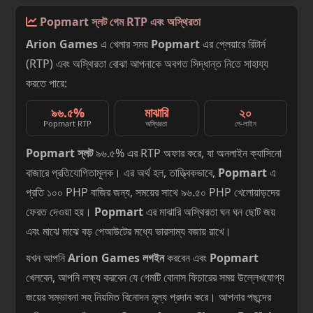
Popmart স্লট গেম RTP এবং অস্থিরতা
Arion Games
এ খেলার সময়
Popmart
এর প্লেয়ারে রিটার্ন
(RTP) এবং অস্থিরতা বোঝা আপনাকে অবগত সিদ্ধান্ত নিতে সাহায্য
করতে পারে:
৯৬.৫%
মাঝারি
২০
Popmart RTP
অস্থিরতা
পে-লাইন
Popmart স্লট
৯৬.৫% এর RTP অফার করে, যা অনলাইন ক্যাসিনো
বাজারে প্রতিযোগিতামূলক। এর অর্থ হল, তাত্ত্বিকভাবে,
Popmart
এ
প্রতি ১০০ PHP বাজির জন্য, সময়ের সাথে ৯৬.৫০ PHP খেলোয়াড়দের
ফেরত দেওয়া হয়।
Popmart
এর মাঝারি অস্থিরতা ঘন ঘন ছোট জয়
এবং মাঝে মাঝে বড় পেআউটের মধ্যে ভারসাম্য বজায় রাখে।
যখন আপনি
Arion Games লগইন
করবেন এবং
Popmart
খেলবেন, আপনি লক্ষ্য করবেন যে গেমটি বোনাস ফিচারের সময় উল্লেখযোগ্য
জয়ের সম্ভাবনা সহ নিয়মিত বিনোদন মূল্য প্রদান করে। আপনার পছন্দের