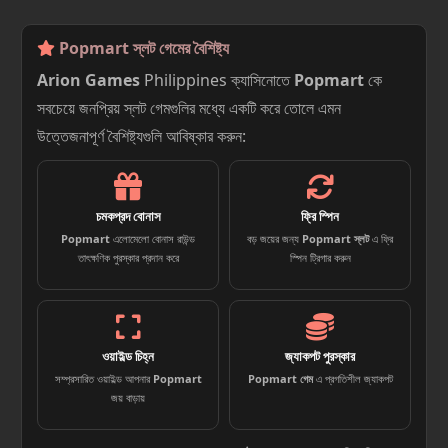
Popmart স্লট গেমের বৈশিষ্ট্য
Arion Games
Philippines ক্যাসিনোতে
Popmart
কে
সবচেয়ে জনপ্রিয় স্লট গেমগুলির মধ্যে একটি করে তোলে এমন
উত্তেজনাপূর্ণ বৈশিষ্ট্যগুলি আবিষ্কার করুন:
চমকপ্রদ বোনাস
ফ্রি স্পিন
Popmart
এলোমেলো বোনাস রাউন্ড
বড় জয়ের জন্য
Popmart স্লট
এ ফ্রি
তাৎক্ষণিক পুরস্কার প্রদান করে
স্পিন ট্রিগার করুন
ওয়াইল্ড চিহ্ন
জ্যাকপট পুরস্কার
সম্প্রসারিত ওয়াইল্ড আপনার
Popmart
Popmart গেম
এ প্রগতিশীল জ্যাকপট
জয় বাড়ায়