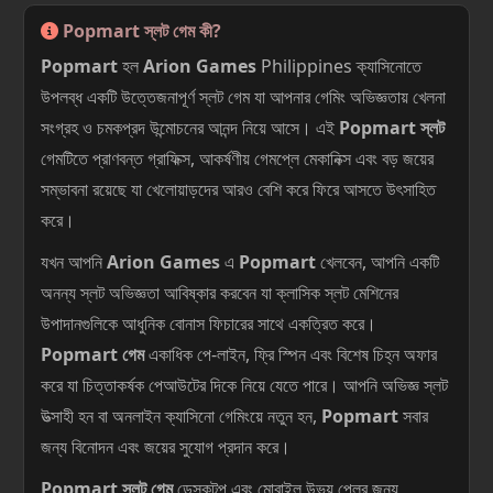
Popmart স্লট গেম কী?
Popmart
হল
Arion Games
Philippines ক্যাসিনোতে
উপলব্ধ একটি উত্তেজনাপূর্ণ স্লট গেম যা আপনার গেমিং অভিজ্ঞতায় খেলনা
সংগ্রহ ও চমকপ্রদ উন্মোচনের আনন্দ নিয়ে আসে। এই
Popmart স্লট
গেমটিতে প্রাণবন্ত গ্রাফিক্স, আকর্ষণীয় গেমপ্লে মেকানিক্স এবং বড় জয়ের
সম্ভাবনা রয়েছে যা খেলোয়াড়দের আরও বেশি করে ফিরে আসতে উৎসাহিত
করে।
যখন আপনি
Arion Games
এ
Popmart
খেলবেন, আপনি একটি
অনন্য স্লট অভিজ্ঞতা আবিষ্কার করবেন যা ক্লাসিক স্লট মেশিনের
উপাদানগুলিকে আধুনিক বোনাস ফিচারের সাথে একত্রিত করে।
Popmart গেম
একাধিক পে-লাইন, ফ্রি স্পিন এবং বিশেষ চিহ্ন অফার
করে যা চিত্তাকর্ষক পেআউটের দিকে নিয়ে যেতে পারে। আপনি অভিজ্ঞ স্লট
উত্সাহী হন বা অনলাইন ক্যাসিনো গেমিংয়ে নতুন হন,
Popmart
সবার
জন্য বিনোদন এবং জয়ের সুযোগ প্রদান করে।
Popmart স্লট গেম
ডেস্কটপ এবং মোবাইল উভয় প্লের জন্য