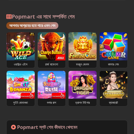
Popmart এর সাথে সম্পর্কিত গেম
আপনার আগ্রহের হতে পারে এমন গেম
ওয়াইল্ড এইস
চার্জ বাফেলো
ফরচুন জেমস
কালার গেম
সুইট বোনানজা
শুগার রাশ
ড্রাগন টাইগার
ব্যাকারেট
Popmart স্লট গেম কীভাবে খেলবেন