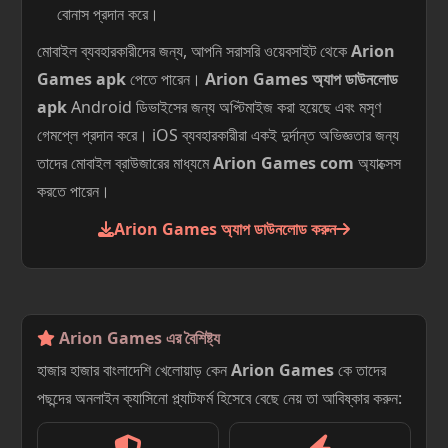
বোনাস প্রদান করে।
মোবাইল ব্যবহারকারীদের জন্য, আপনি সরাসরি ওয়েবসাইট থেকে
Arion
Games apk
পেতে পারেন।
Arion Games অ্যাপ ডাউনলোড
apk
Android ডিভাইসের জন্য অপ্টিমাইজ করা হয়েছে এবং মসৃণ
গেমপ্লে প্রদান করে। iOS ব্যবহারকারীরা একই দুর্দান্ত অভিজ্ঞতার জন্য
তাদের মোবাইল ব্রাউজারের মাধ্যমে
Arion Games com
অ্যাক্সেস
করতে পারেন।
Arion Games অ্যাপ ডাউনলোড করুন
Arion Games এর বৈশিষ্ট্য
হাজার হাজার বাংলাদেশি খেলোয়াড় কেন
Arion Games
কে তাদের
পছন্দের অনলাইন ক্যাসিনো প্ল্যাটফর্ম হিসেবে বেছে নেয় তা আবিষ্কার করুন: