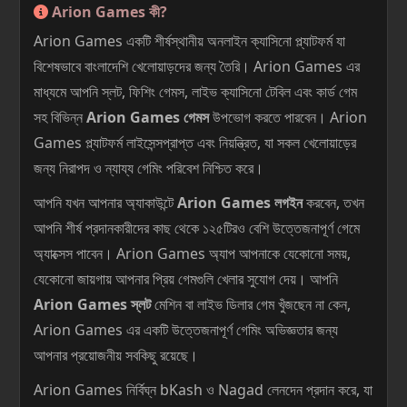
Arion Games কী?
Arion Games একটি শীর্ষস্থানীয় অনলাইন ক্যাসিনো প্ল্যাটফর্ম যা
বিশেষভাবে বাংলাদেশি খেলোয়াড়দের জন্য তৈরি। Arion Games এর
মাধ্যমে আপনি স্লট, ফিশিং গেমস, লাইভ ক্যাসিনো টেবিল এবং কার্ড গেম
সহ বিভিন্ন
Arion Games গেমস
উপভোগ করতে পারবেন। Arion
Games প্ল্যাটফর্ম লাইসেন্সপ্রাপ্ত এবং নিয়ন্ত্রিত, যা সকল খেলোয়াড়ের
জন্য নিরাপদ ও ন্যায্য গেমিং পরিবেশ নিশ্চিত করে।
আপনি যখন আপনার অ্যাকাউন্টে
Arion Games লগইন
করবেন, তখন
আপনি শীর্ষ প্রদানকারীদের কাছ থেকে ১২৫টিরও বেশি উত্তেজনাপূর্ণ গেমে
অ্যাক্সেস পাবেন। Arion Games অ্যাপ আপনাকে যেকোনো সময়,
যেকোনো জায়গায় আপনার প্রিয় গেমগুলি খেলার সুযোগ দেয়। আপনি
Arion Games স্লট
মেশিন বা লাইভ ডিলার গেম খুঁজছেন না কেন,
Arion Games এর একটি উত্তেজনাপূর্ণ গেমিং অভিজ্ঞতার জন্য
আপনার প্রয়োজনীয় সবকিছু রয়েছে।
Arion Games নির্বিঘ্ন bKash ও Nagad লেনদেন প্রদান করে, যা