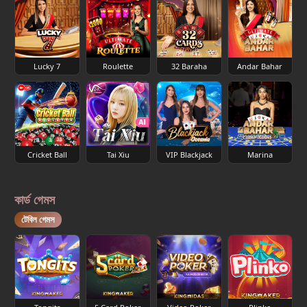
Lucky 7
Roulette
32 Baraha
Andar Bahar
Cricket Ball
Tai Xiu
VIP Blackjack
Marina
কার্ড গেমস
টেবিল গেমস