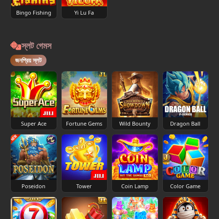
Bingo Fishing
Yi Lu Fa
স্লট গেমস
জনপ্রিয় স্লট
Super Ace
Fortune Gems
Wild Bounty
Dragon Ball
Poseidon
Tower
Coin Lamp
Color Game