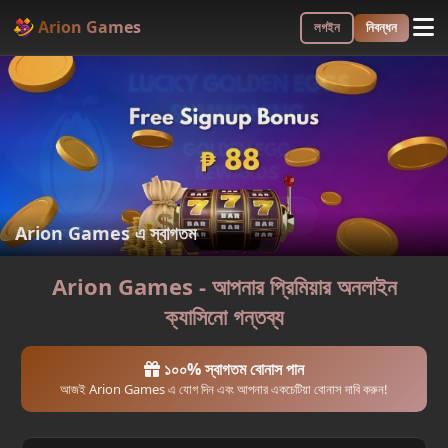
Arion Games
লগইন
নিবন্ধন
Arion Games এ স্বাগতম
Arion Games - আপনার প্রিমিয়ার অনলাইন
ক্যাসিনো গন্তব্য
১০০% স্বাগতম বোনাস পান
আজই Arion Games এ যোগ দিন এবং আপনার একচেটিয়া বোনাস দাবি করুন!