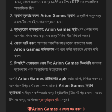
করেন, ভালো মতভেদের জন্য ৯৬% এর উপরে RTP সহ গেমগুলিকে
অগ্রাধিকার দিন।
অ্যাপ ব্যবহার করুন
:
Arion Games অ্যাপ
ডেস্কটপে অনুপলব্ধ
একচেটিয়া মোবাইল বোনাস প্রদান করে।
ব্যাঙ্করোল ব্যবস্থাপনা
:
Arion Games স্লট
গেম খেলার সময়
আপনার খেলার সময় বাড়ানোর জন্য দৈনিক সীমা নির্ধারণ করুন।
বোনাস দাবি করুন
: আপনার প্রাথমিক ব্যাঙ্করোল বাড়ানোর জন্য
Arion Games ডাউনলোড
এর পরে সর্বদা স্বাগতম বোনাস দাবি
করুন।
ভিআইপি প্রোগ্রামে যোগ দিন
:
Arion Games ভিআইপি
সদস্যরা
ক্যাশব্যাক এবং অগ্রাধিকার উত্তোলন পান।
আপনি
Arion Games ডাউনলোড apk
করার আগে, নিশ্চিত করুন যে
আপনার পর্যাপ্ত স্টোরেজ স্পেস আছে।
Arion Games অ্যাপ
ক্যাসিনো
সর্বোত্তম কর্মক্ষমতার জন্য স্থিতিশীল ইন্টারনেট প্রয়োজন। আরও
টিপসের জন্য, আমাদের
প্রশ্নোত্তর পৃষ্ঠা
দেখুন।
Arion Games এ জেতা শুরু করুন