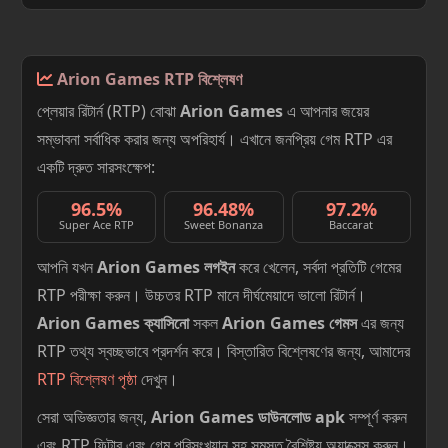
Arion Games RTP বিশ্লেষণ
প্লেয়ার রিটার্ন (RTP) বোঝা
Arion Games
এ আপনার জয়ের
সম্ভাবনা সর্বাধিক করার জন্য অপরিহার্য। এখানে জনপ্রিয় গেম RTP এর
একটি দ্রুত সারসংক্ষেপ:
96.5%
96.48%
97.2%
Super Ace RTP
Sweet Bonanza
Baccarat
আপনি যখন
Arion Games লগইন
করে খেলেন, সর্বদা প্রতিটি গেমের
RTP পরীক্ষা করুন। উচ্চতর RTP মানে দীর্ঘমেয়াদে ভালো রিটার্ন।
Arion Games ক্যাসিনো
সকল
Arion Games গেমস
এর জন্য
RTP তথ্য স্বচ্ছভাবে প্রদর্শন করে। বিস্তারিত বিশ্লেষণের জন্য, আমাদের
RTP বিশ্লেষণ পৃষ্ঠা
দেখুন।
সেরা অভিজ্ঞতার জন্য,
Arion Games ডাউনলোড apk
সম্পূর্ণ করুন
এবং RTP ফিল্টার এবং গেম পরিসংখ্যান সহ সমস্ত বৈশিষ্ট্য অ্যাক্সেস করুন।