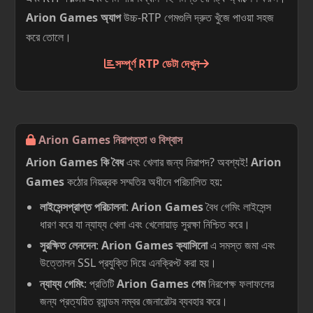
Arion Games অ্যাপ
উচ্চ-RTP গেমগুলি দ্রুত খুঁজে পাওয়া সহজ
করে তোলে।
সম্পূর্ণ RTP ডেটা দেখুন
Arion Games নিরাপত্তা ও বিশ্বাস
Arion Games কি বৈধ
এবং খেলার জন্য নিরাপদ? অবশ্যই!
Arion
Games
কঠোর নিয়ন্ত্রক সম্মতির অধীনে পরিচালিত হয়:
লাইসেন্সপ্রাপ্ত পরিচালনা
:
Arion Games
বৈধ গেমিং লাইসেন্স
ধারণ করে যা ন্যায্য খেলা এবং খেলোয়াড় সুরক্ষা নিশ্চিত করে।
সুরক্ষিত লেনদেন
:
Arion Games ক্যাসিনো
এ সমস্ত জমা এবং
উত্তোলন SSL প্রযুক্তি দিয়ে এনক্রিপ্ট করা হয়।
ন্যায্য গেমিং
: প্রতিটি
Arion Games গেম
নিরপেক্ষ ফলাফলের
জন্য প্রত্যয়িত র‍্যান্ডম নম্বর জেনারেটর ব্যবহার করে।