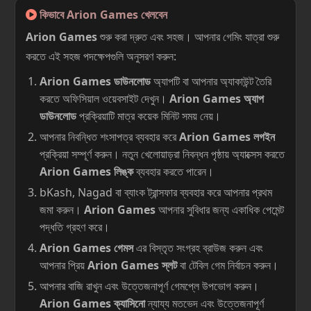
কিভাবে Arion Games খেলবেন
Arion Games
শুরু করা দ্রুত এবং সহজ। আপনার গেমিং যাত্রা শুরু
করতে এই সহজ পদক্ষেপগুলি অনুসরণ করুন:
Arion Games ডাউনলোড
অ্যাপটি বা আপনার অ্যাকাউন্ট তৈরি
করতে অফিসিয়াল ওয়েবসাইট দেখুন।
Arion Games অ্যাপ
ডাউনলোড
প্রক্রিয়াটি মাত্র কয়েক মিনিট সময় নেয়।
আপনার নিবন্ধিত শংসাপত্র ব্যবহার করে
Arion Games লগইন
প্রক্রিয়া সম্পূর্ণ করুন। নতুন খেলোয়াড়রা নিবন্ধন পৃষ্ঠায় অ্যাক্সেস করতে
Arion Games লিঙ্ক
ব্যবহার করতে পারেন।
bKash, Nagad বা ব্যাংক ট্রান্সফার ব্যবহার করে আপনার প্রথম
জমা করুন।
Arion Games
আপনার সুবিধার জন্য একাধিক পেমেন্ট
পদ্ধতি গ্রহণ করে।
Arion Games গেমস
এর বিস্তৃত সংগ্রহ ব্রাউজ করুন এবং
আপনার প্রিয়
Arion Games স্লট
বা টেবিল গেম নির্বাচন করুন।
আপনার বাজি রাখুন এবং উত্তেজনাপূর্ণ গেমপ্লে উপভোগ করুন।
Arion Games ক্যাসিনো
ন্যায্য মতভেদ এবং উত্তেজনাপূর্ণ