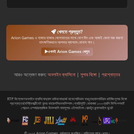
খেলতে প্রস্তুত?
Arion Games এ হাজার হাজার খেলোয়াড়ের সাথে যোগ দিন এবং আজই জেতা শুরু করুন!
তাৎক্ষণিকভাবে আপনার স্বাগতম বোনাস পান।
এখনই Arion Games খেলুন
আরও অন্বেষণ করুন:
অনলাইন ক্যাসিনো
|
সুপার বিঙ্গো
|
প্রশ্নোত্তর
RTP বিশ্লেষণ
অনলাইন ক্যাসিনো
অ্যাপ ডাউনলোড
চার্জ বাফেলো
মিডাস ফরচুন
অ্যাসগার্ডিয়ান রাইজিং
সুপার বিঙ্গো
প্রশ্নোত্তর
বৈশিষ্ট্য
আল্টিমেট অন্দর বাহার
পসিডন
অলিম্পাস গ্লোরি
সুইট বোনানজা ১০০০
হ্যাপি ফিশিং
পপমার্ট
গোল্ডেন এম্পায়ার
ম্যাজিক বিনস
আলি বাবা
সুপার এইস
মাইনস গোল্ড
টুন ক্র্যাশ
ডাইস ডুয়েট
© ২০২৫ Arion Games. সর্বস্বত্ব সংরক্ষিত। দায়িত্বের সাথে খেলুন।